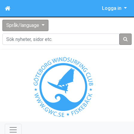
Logga in
Språk/language
Sök