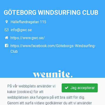
GÖTEBORG WINDSURFING CLUB
Hälleflundragatan 115
info@gwc.se
https://www.gwc.se/
https://www.facebook.com/Göteborgs-Windsurfing-
Club
På vår webbplats använder vi
Jag accepterar
kakor (cookies) för att
webbplatsen ska fungera på ett bra sätt för dig.
Genom att surfa vidare godkänner du att vi använder