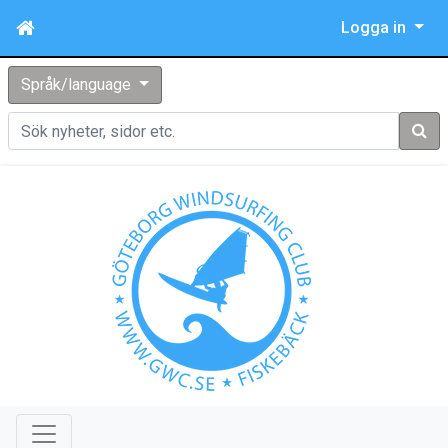
Logga in
Språk/language
Sök