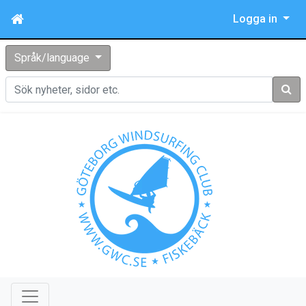
Logga in
Språk/language
Sök