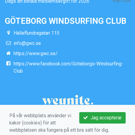
Dags att betala medlemsavgift för 2026
8 jan 2026
GÖTEBORG WINDSURFING CLUB
Hälleflundragatan 115
info@gwc.se
https://www.gwc.se/
https://www.facebook.com/Göteborgs-Windsurfing-
Club
På vår webbplats använder vi
Jag accepterar
kakor (cookies) för att
webbplatsen ska fungera på ett bra sätt för dig.