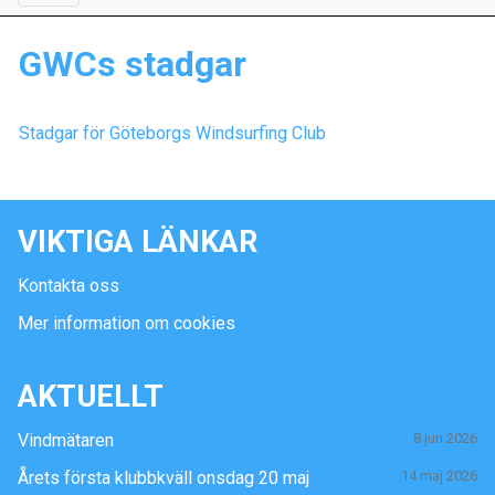
GWCs stadgar
Stadgar för Göteborgs Windsurfing Club
VIKTIGA LÄNKAR
Kontakta oss
Mer information om cookies
AKTUELLT
Vindmätaren
8 jun 2026
Årets första klubbkväll onsdag 20 maj
14 maj 2026