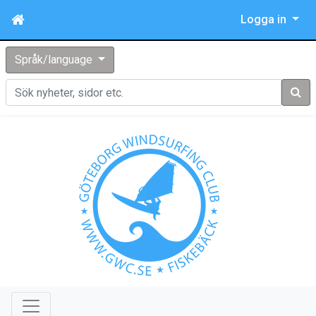
Logga in
Språk/language
Sök