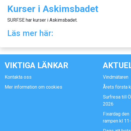
Kurser i Askimsbadet
SURF.SE har kurser i Askimsbadet.
Läs mer här:
VIKTIGA LÄNKAR
AKTUE
Kontakta oss
Vindmätaren
Mer information om cookies
Årets första 
Surfresa till 
2026
Fixardag den 
rampen kl 11
Dags att beta