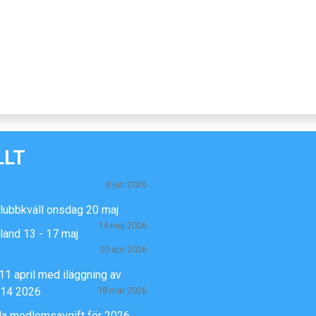
LLT
8 jun 2026
klubbkväll onsdag 20 maj
14 maj 2026
Öland 13 - 17 maj
30 apr 2026
11 april med iläggning av
-14 2026
18 mar 2026
la medlemsavgift för 2026