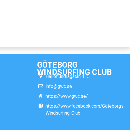
GÖTEBORG
WINDSURFING CLUB
Hälleflundragatan 115
info@gwc.se
https://www.gwc.se/
https://www.facebook.com/Göteborgs-
Windsurfing-Club