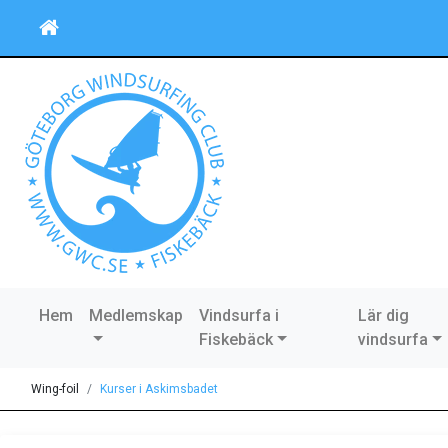
Hem
Medlemskap
Vindsurfa i
Lär dig
Fiskebäck
vindsurfa
Wing-foil
Kurser i Askimsbadet