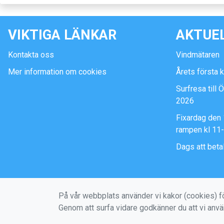
VIKTIGA LÄNKAR
AKTUE
Kontakta oss
Vindmätaren
Mer information om cookies
Årets första 
Surfresa till 
2026
Fixardag den 
rampen kl 11
Dags att beta
På vår webbplats använder vi kakor (cookies) fö
Genom att surfa vidare godkänner du att vi anv