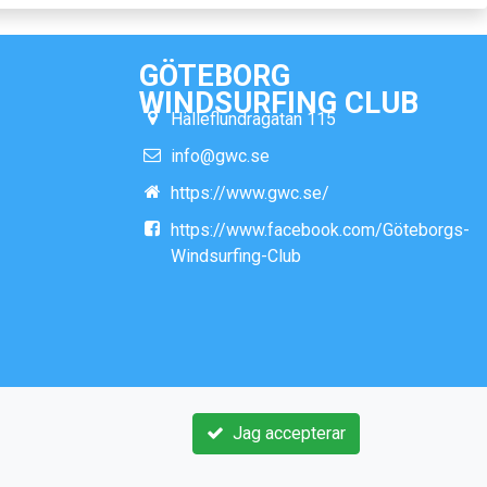
GÖTEBORG
WINDSURFING CLUB
Hälleflundragatan 115
info@gwc.se
https://www.gwc.se/
https://www.facebook.com/Göteborgs-
Windsurfing-Club
Jag accepterar