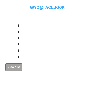
GWC@FACEBOOK
1
1
1
1
1
1
Visa alla