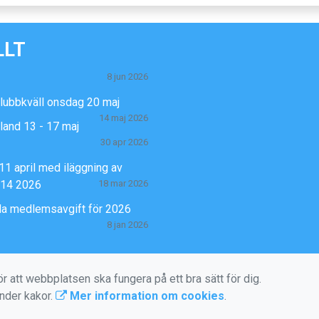
LLT
8 jun 2026
klubbkväll onsdag 20 maj
14 maj 2026
Öland 13 - 17 maj
30 apr 2026
11 april med iläggning av
-14 2026
18 mar 2026
la medlemsavgift för 2026
8 jan 2026
r att webbplatsen ska fungera på ett bra sätt för dig.
änder kakor.
Mer information om cookies
.