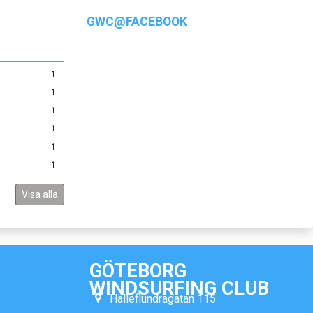
GWC@FACEBOOK
1
1
1
1
1
1
Visa alla
GÖTEBORG
WINDSURFING CLUB
Hälleflundragatan 115