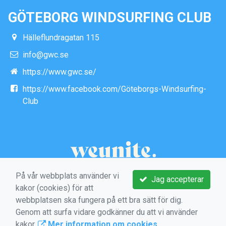
GÖTEBORG WINDSURFING CLUB
Hälleflundragatan 115
info@gwc.se
https://www.gwc.se/
https://www.facebook.com/Göteborgs-Windsurfing-
Club
På vår webbplats använder vi
Jag accepterar
kakor (cookies) för att
webbplatsen ska fungera på ett bra sätt för dig.
Genom att surfa vidare godkänner du att vi använder
kakor.
Mer information om cookies
.