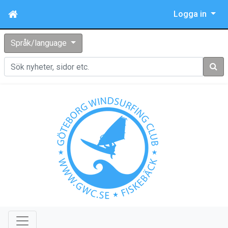
Logga in
Språk/language
Sök