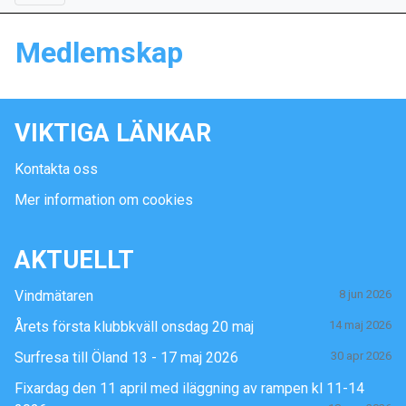
Medlemskap
VIKTIGA LÄNKAR
Kontakta oss
Mer information om cookies
AKTUELLT
Vindmätaren
8 jun 2026
Årets första klubbkväll onsdag 20 maj
14 maj 2026
Surfresa till Öland 13 - 17 maj 2026
30 apr 2026
Fixardag den 11 april med iläggning av rampen kl 11-14