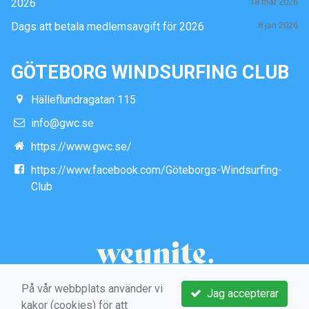
2026
18 mar 2026
Dags att betala medlemsavgift för 2026
8 jan 2026
GÖTEBORG WINDSURFING CLUB
Hälleflundragatan 115
info@gwc.se
https://www.gwc.se/
https://www.facebook.com/Göteborgs-Windsurfing-
Club
På vår webbplats använder vi
Jag accepterar
kakor (cookies) för att