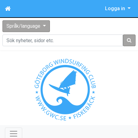
Logga in
Språk/language
Sök