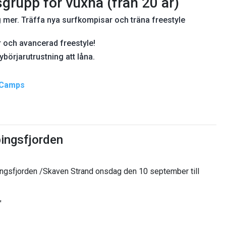
sgrupp för vuxna (från 20 år)
g mer.
Träffa nya surfkompisar och träna freestyle
par och avancerad freestyle!
ybörjarutrustning att låna.
& Camps
pingsfjorden
ngsfjorden /Skaven Strand onsdag den 10 september till
"