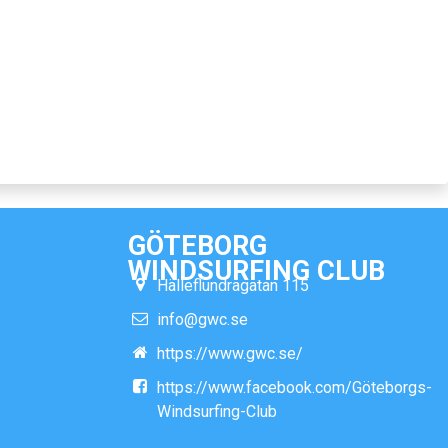
GÖTEBORG
WINDSURFING CLUB
Hälleflundragatan 115
info@gwc.se
https://www.gwc.se/
https://www.facebook.com/Göteborgs-
Windsurfing-Club