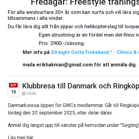
Fredagar: Freestyle träning
För alla windsurfare 20+ år som kan surfa och vill lära si
tillsammans i alla vindar.
Du får lära dig allt från jippar och helikopterslag till loo
·Egen utrustning är en fördel men det finns n
·Pris: 2900:-/säsong.
Mer info på
Straight Outta Fiskeback™ - Clinics 
maila erikhakman@gmail.com för att anmäla dig.
Klubbresa till Danmark och Ringkö
SEP
10
14:05
Danmarksresa öppen för GWCs medlemmar. Går till Ringköpi
lördag den 20 september 2025, eller delar därav.
Anmäl dig längst upp till vänster på hemsidan under "Segling
Läs mer här: