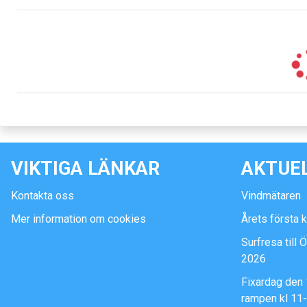
VIKTIGA LÄNKAR
AKTUE
Kontakta oss
Vindmätaren
Mer information om cookies
Årets första 
Surfresa till 
2026
Fixardag den 
rampen kl 11