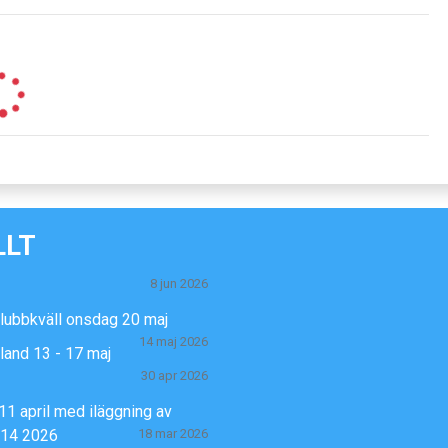
LLT
8 jun 2026
klubbkväll onsdag 20 maj
14 maj 2026
Öland 13 - 17 maj
30 apr 2026
11 april med iläggning av
-14 2026
18 mar 2026