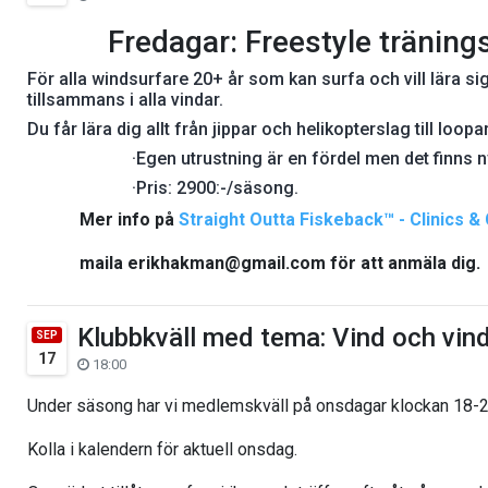
Fredagar: Freestyle träning
För alla windsurfare 20+ år som kan surfa och vill lära si
tillsammans i alla vindar.
Du får lära dig allt från jippar och helikopterslag till loo
·Egen utrustning är en fördel men det finns n
·Pris: 2900:-/säsong.
Mer info på
Straight Outta Fiskeback™ - Clinics 
maila erikhakman@gmail.com för att anmäla dig.
Klubbkväll med tema: Vind och vind
SEP
17
18:00
Under säsong har vi medlemskväll på onsdagar klockan 18-2
Kolla i kalendern för aktuell onsdag.