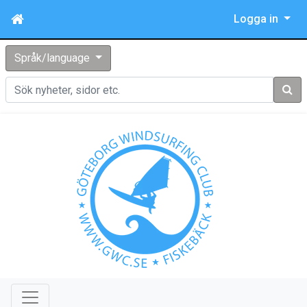
Logga in
Språk/language
Sök